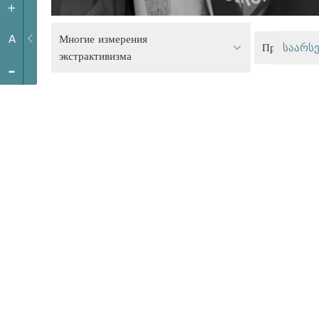
+
Многие измерения
A
Правосудие
საარსე
экстрактивизма
-