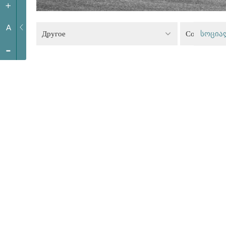
+
A
Другое
Социальная
სოცია
-