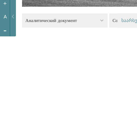
+
A
Аналитический документ
Социальная
საარსე
-