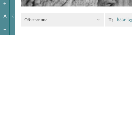
+
A
Объявление
Право на т
საარსე
-