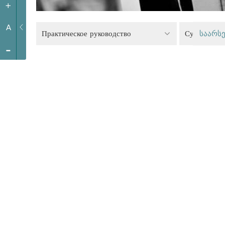
+
A
Практическое руководство
Судебная с
საარსე
-