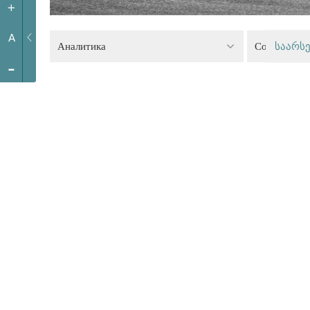
+
A
Аналитика
Социальная
საარსე
-