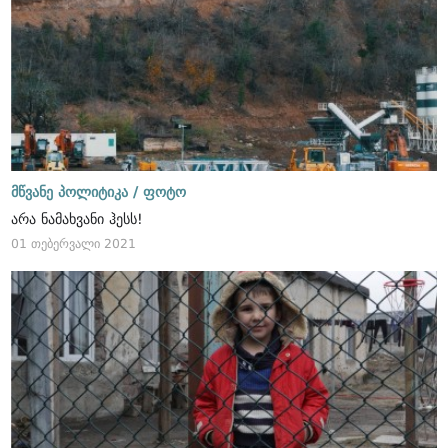
მწვანე პოლიტიკა /
ფოტო
არა ნამახვანი ჰესს!
01 თებერვალი 2021