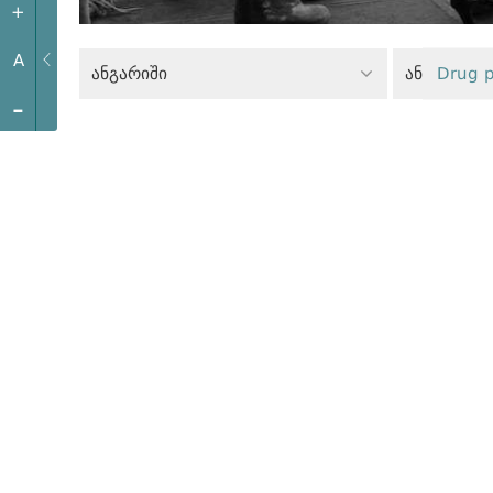
+
A
ანგარიში
Drug p
-