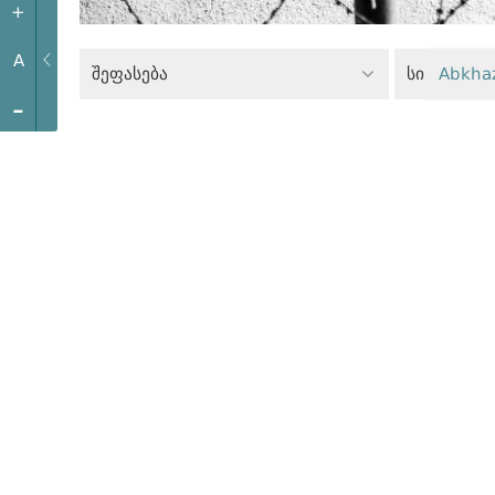
+
A
შეფასება
Abkha
-