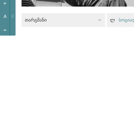
+
A
თარგმანი
ლგბტი უფ
სოცია
-