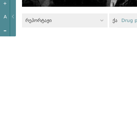
+
A
რეპორტაჟი
ქალთა უფ
Drug p
-