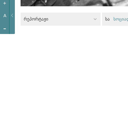
+
A
რეპორტაჟი
სოცია
-