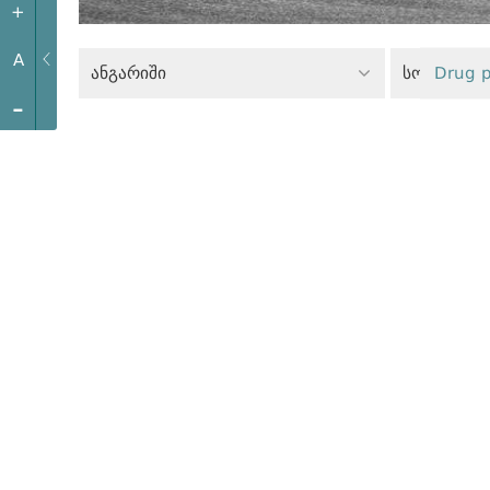
+
A
ანგარიში
სოციალურ
Drug p
-