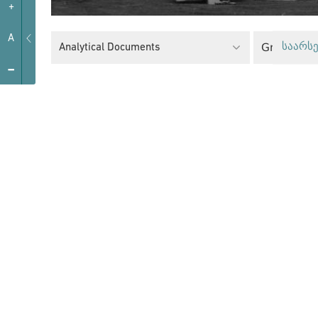
+
A
Green Poli
Analytical Documents
საარსე
-