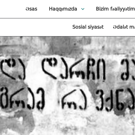
Əsas
Haqqımızda
Bizim fəaliyyətim
Sosial siyasət
Ədalət m