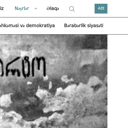
iz
Nəşrlər
Əlaqə
AZE
əhkəməsi və demokratiya
Bərabərlik siyasəti