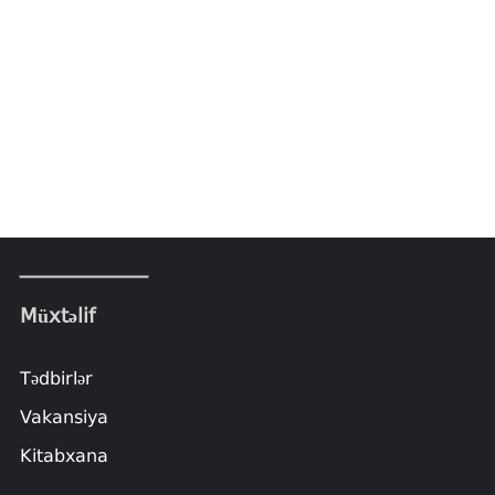
Müxtəlif
Tədbirlər
Vakansiya
Kitabxana