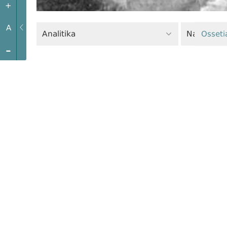
+
A
Analitika
Narkosiyas
Osseti
-