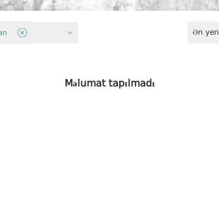
Ən yen
ət
an
Məlumat tapılmadı