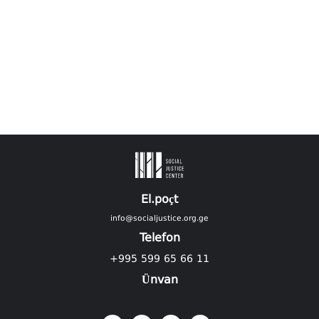
El.poçt
info@socialjustice.org.ge
Telefon
+995 599 65 66 11
Ünvan