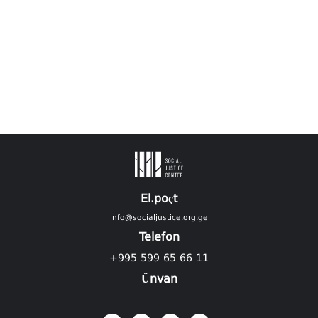
El.poçt
info@socialjustice.org.ge
Telefon
+995 599 65 66 11
Ünvan