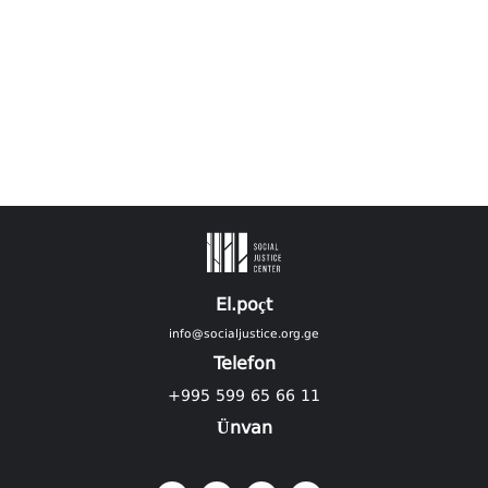
El.poçt
info@socialjustice.org.ge
Telefon
+995 599 65 66 11
Ünvan