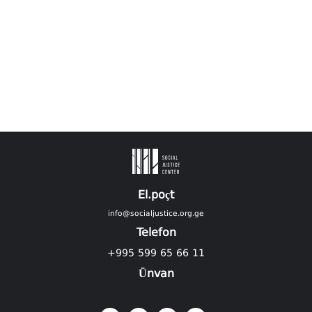
El.poçt
info@socialjustice.org.ge
Telefon
+995 599 65 66 11
Ünvan