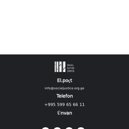
El.poçt
info@socialjustice.org.ge
Telefon
+995 599 65 66 11
Ünvan