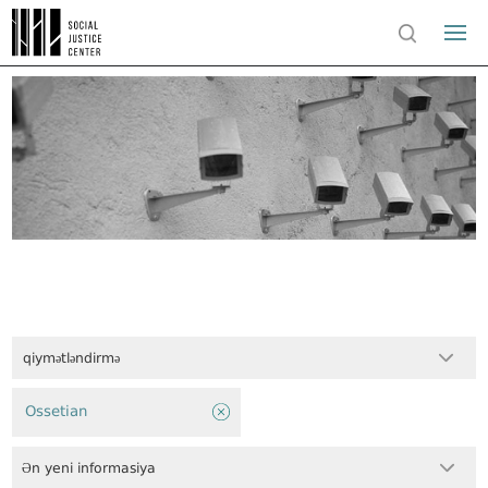
qiymətləndirmə
Ossetian
Ən yeni informasiya