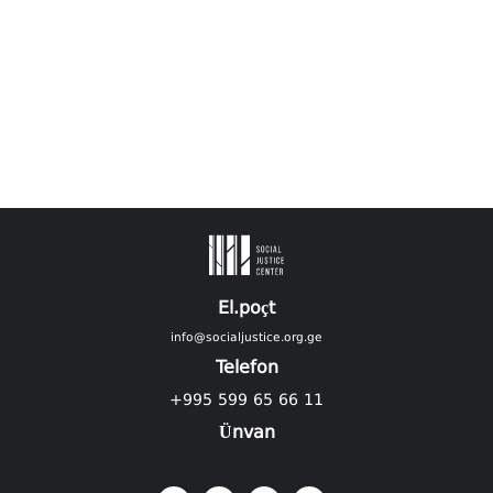
El.poçt
info@socialjustice.org.ge
Telefon
+995 599 65 66 11
Ünvan