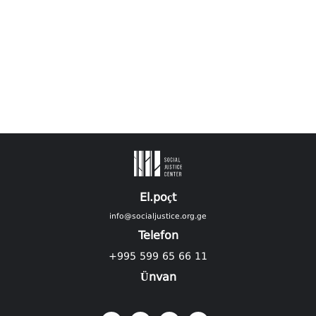
El.poçt
info@socialjustice.org.ge
Telefon
+995 599 65 66 11
Ünvan