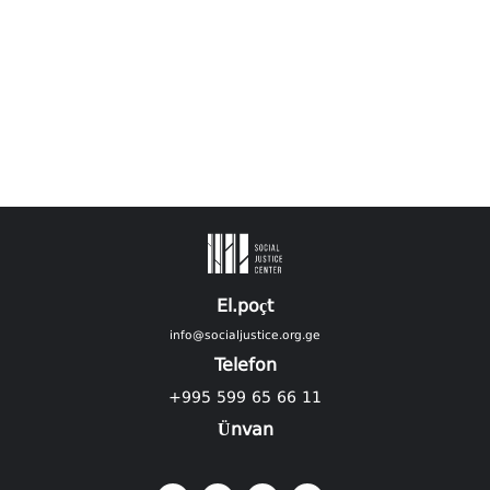
El.poçt
info@socialjustice.org.ge
Telefon
+995 599 65 66 11
Ünvan