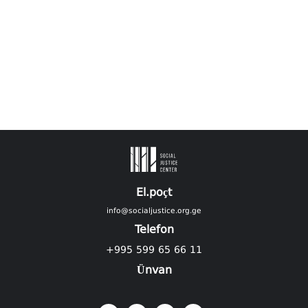
El.poçt
info@socialjustice.org.ge
Telefon
+995 599 65 66 11
Ünvan