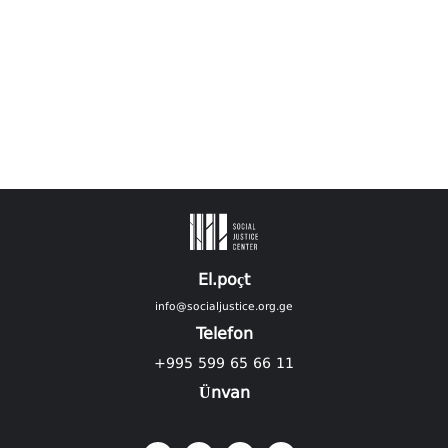
El.poçt
info@socialjustice.org.ge
Telefon
+995 599 65 66 11
Ünvan