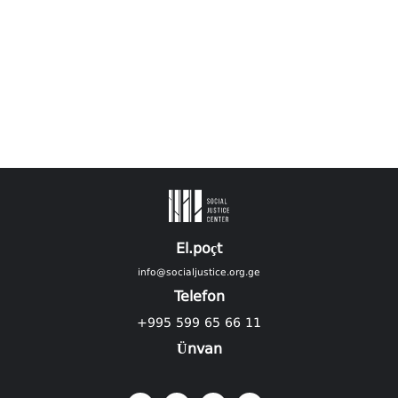
El.poçt
info@socialjustice.org.ge
Telefon
+995 599 65 66 11
Ünvan