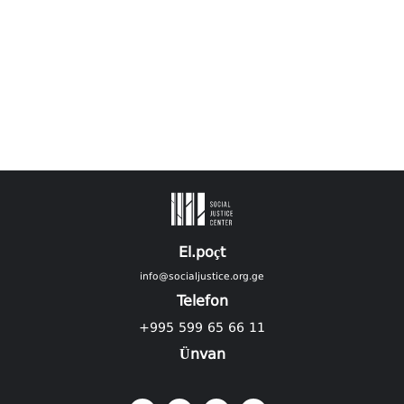
El.poçt
info@socialjustice.org.ge
Telefon
+995 599 65 66 11
Ünvan