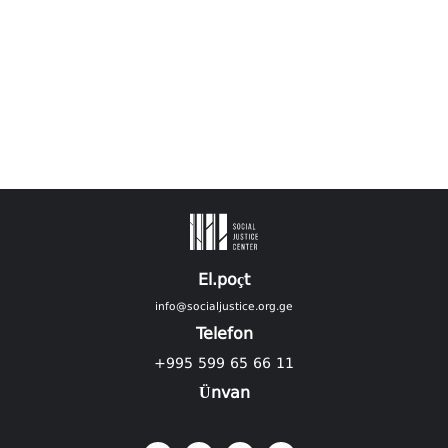
El.poçt
info@socialjustice.org.ge
Telefon
+995 599 65 66 11
Ünvan