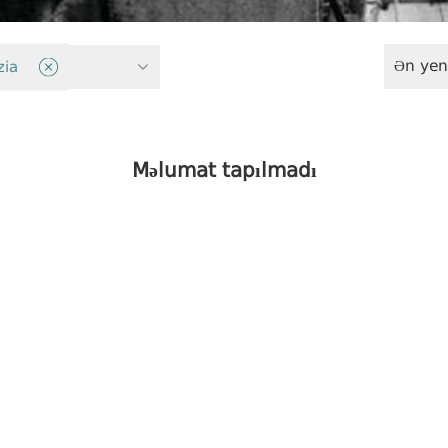
Ən yen
ət
zia
Məlumat tapılmadı