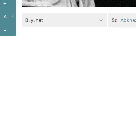
+
A
Bəyənat
Sosial ədal
Abkha
-