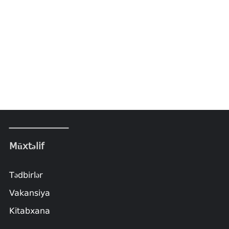
Müxtəlif
Tədbirlər
Vakansiya
Kitabxana