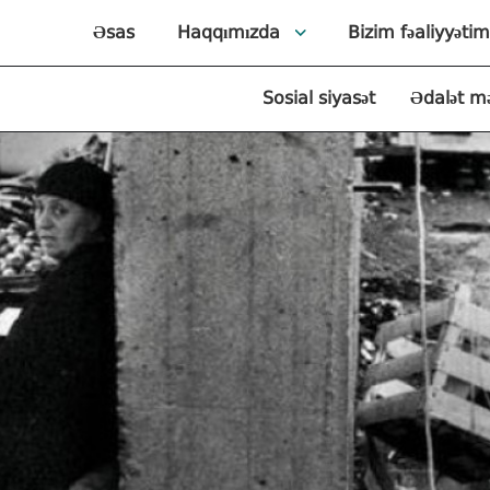
Əsas
Haqqımızda
Bizim fəaliyyətim
Sosial siyasət
Ədalət m