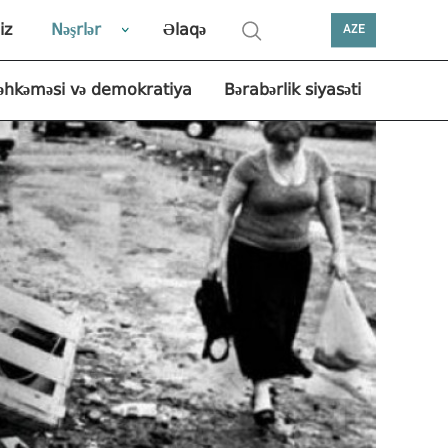
iz
Nəşrlər
Əlaqə
AZE
əhkəməsi və demokratiya
Bərabərlik siyasəti