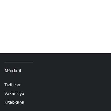
Müxtəlif
Tədbirlər
Vakansiya
Kitabxana