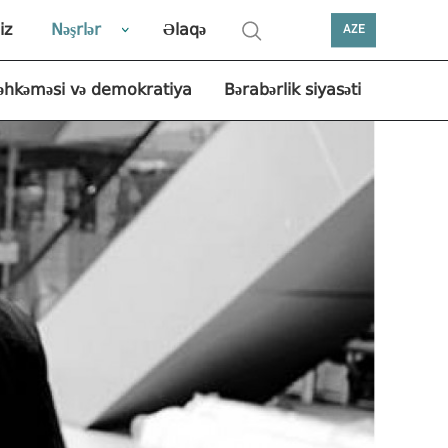
iz
Nəşrlər
Əlaqə
AZE
əhkəməsi və demokratiya
Bərabərlik siyasəti