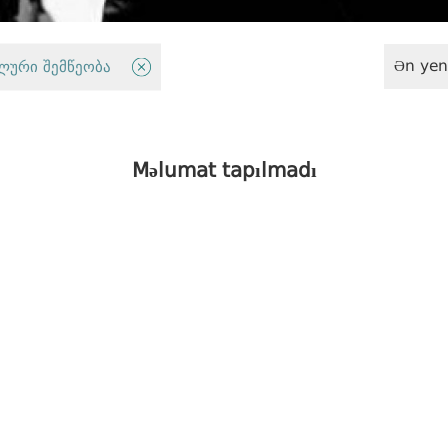
Ən yen
ლური შემწეობა
Fiziki məhdudiyyətli şəxslərin hüquqları
Məlumat tapılmadı