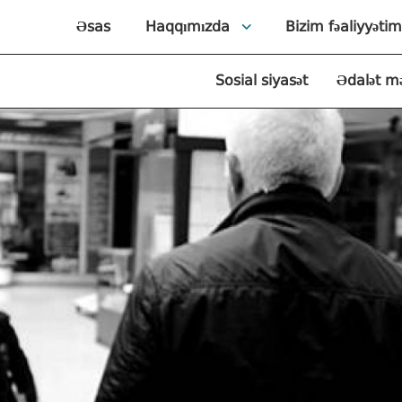
Əsas
Haqqımızda
Bizim fəaliyyətim
Sosial siyasət
Ədalət m