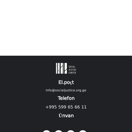
El.poçt
info@socialjustice.org.ge
Telefon
+995 599 65 66 11
Ünvan