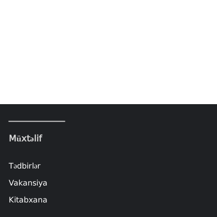
Müxtəlif
Tədbirlər
Vakansiya
Kitabxana