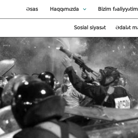
Əsas
Haqqımızda
Bizim fəaliyyətim
Sosial siyasət
Ədalət m