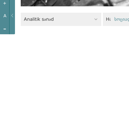
+
A
Analitik sənəd
Hüquqmüha
სოცია
-