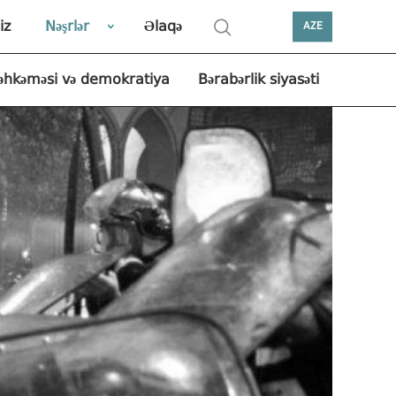
iz
Nəşrlər
Əlaqə
AZE
əhkəməsi və demokratiya
Bərabərlik siyasəti