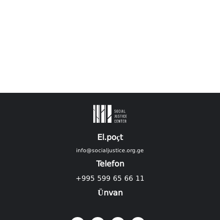
El.poçt
info@socialjustice.org.ge
Telefon
+995 599 65 66 11
Ünvan