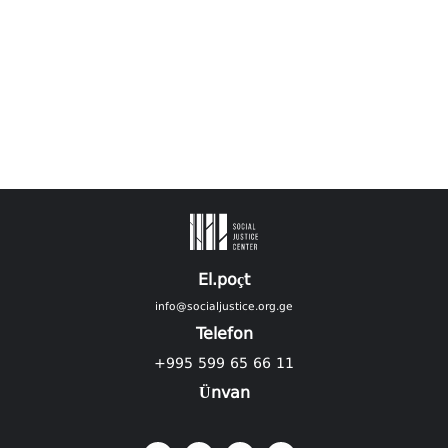
El.poçt
info@socialjustice.org.ge
Telefon
+995 599 65 66 11
Ünvan