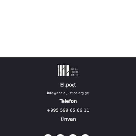
El.poçt
info@socialjustice.org.ge
Telefon
+995 599 65 66 11
Ünvan