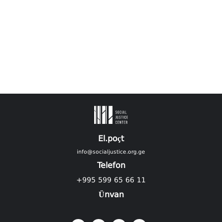
El.poçt
info@socialjustice.org.ge
Telefon
+995 599 65 66 11
Ünvan