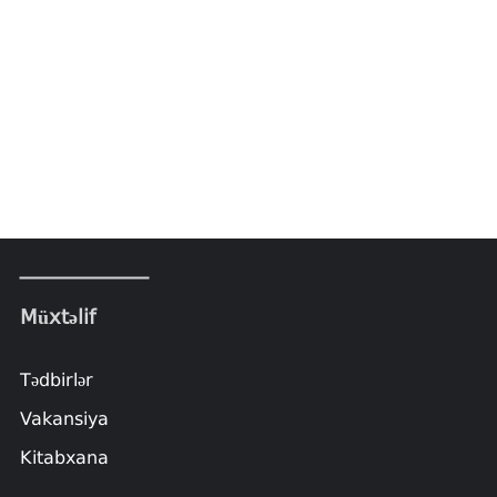
Müxtəlif
Tədbirlər
Vakansiya
Kitabxana