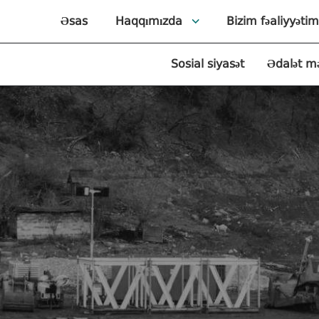
Əsas
Haqqımızda
Bizim fəaliyyətim
Sosial siyasət
Ədalət m