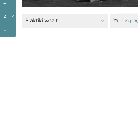
+
A
Praktiki vəsait
Yaşıl siyasə
სოცია
-