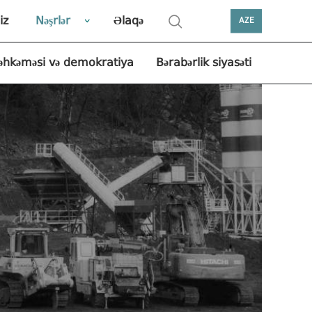
iz
Nəşrlər
Əlaqə
AZE
əhkəməsi və demokratiya
Bərabərlik siyasəti