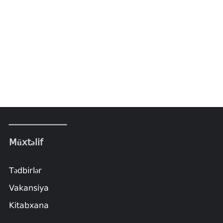
Müxtəlif
Tədbirlər
Vakansiya
Kitabxana