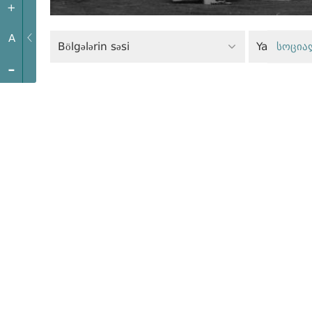
+
A
Bölgələrin səsi
Yaşıl siyasə
სოცია
-