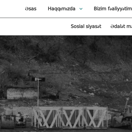
Əsas
Haqqımızda
Bizim fəaliyyətim
Sosial siyasət
Ədalət m