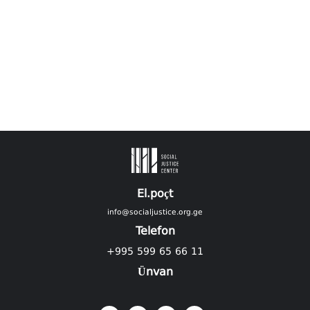
El.poçt
info@socialjustice.org.ge
Telefon
+995 599 65 66 11
Ünvan