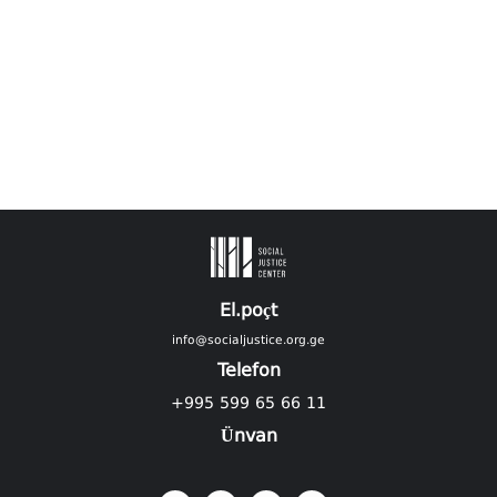
El.poçt
info@socialjustice.org.ge
Telefon
+995 599 65 66 11
Ünvan