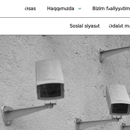
Əsas
Haqqımızda
Bizim fəaliyyətim
Sosial siyasət
Ədalət m