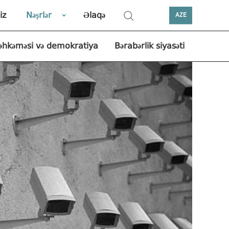
iz
Nəşrlər
Əlaqə
AZE
əhkəməsi və demokratiya
Bərabərlik siyasəti