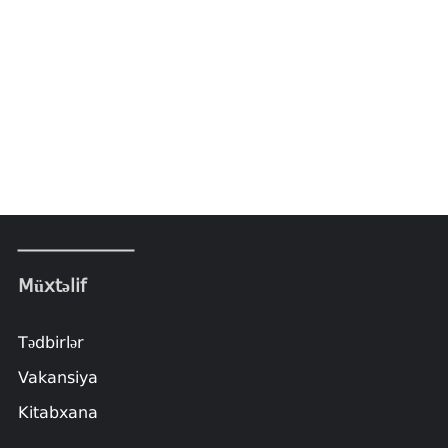
Müxtəlif
Tədbirlər
Vakansiya
Kitabxana