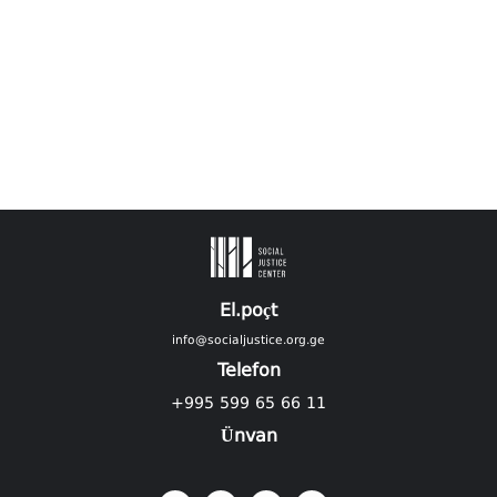
El.poçt
info@socialjustice.org.ge
Telefon
+995 599 65 66 11
Ünvan