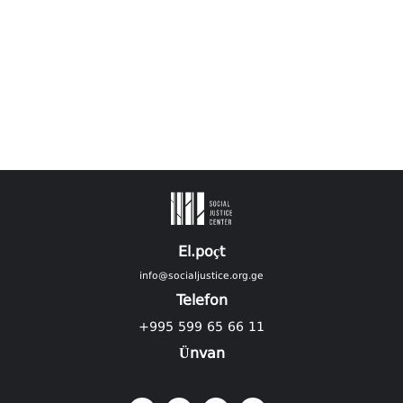
El.poçt
info@socialjustice.org.ge
Telefon
+995 599 65 66 11
Ünvan