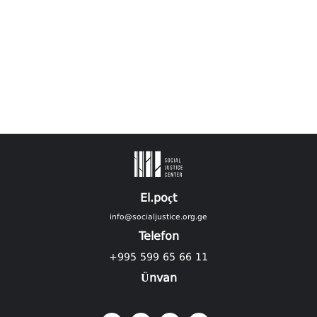
El.poçt
info@socialjustice.org.ge
Telefon
+995 599 65 66 11
Ünvan