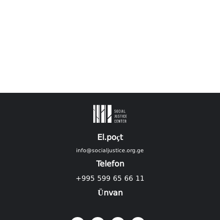
El.poçt
info@socialjustice.org.ge
Telefon
+995 599 65 66 11
Ünvan