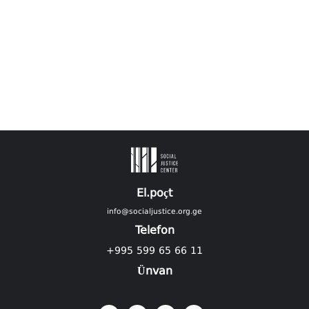
El.poçt
info@socialjustice.org.ge
Telefon
+995 599 65 66 11
Ünvan