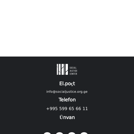
El.poçt
info@socialjustice.org.ge
Telefon
+995 599 65 66 11
Ünvan