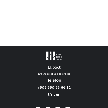
El.poçt
info@socialjustice.org.ge
Telefon
+995 599 65 66 11
Ünvan