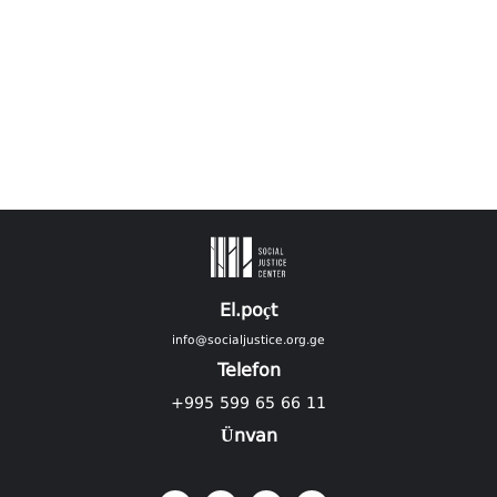
El.poçt
info@socialjustice.org.ge
Telefon
+995 599 65 66 11
Ünvan