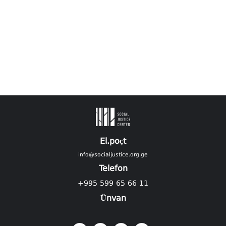
El.poçt
info@socialjustice.org.ge
Telefon
+995 599 65 66 11
Ünvan