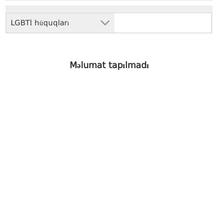
LGBTİ hüquqları
Məlumat tapılmadı